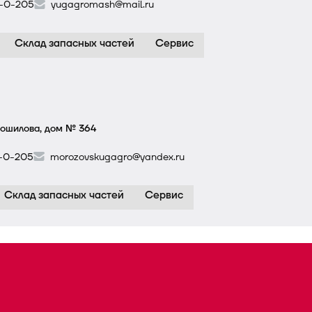
0-0-205
yugagromash@mail.ru
Склад запасных частей
Сервис
орошилова, дом № 364
0-0-205
morozovskugagro@yandex.ru
Склад запасных частей
Сервис