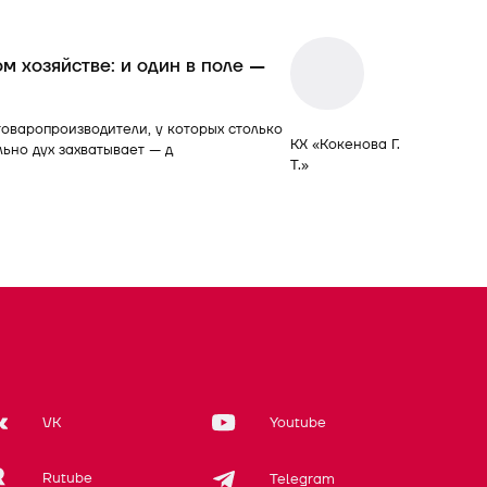
м хозяйстве: и один в поле —
товаропроизводители, у которых столько
КХ «Кокенова Г.
ьно дух захватывает — д
Т.»
VK
Youtube
Rutube
Telegram