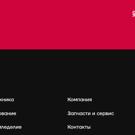
хника
Компания
ование
Запчасти и сервис
мледелие
Контакты