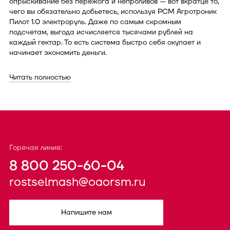
опрыскивание без пережога и непроливов — вот вкратце то,
чего вы обязательно добьетесь, используя РСМ Агротроник
Пилот 1.0 электроруль. Даже по самым скромным
подсчетам, выгода исчисляется тысячами рублей на
каждый гектар. То есть система быстро себя окупает и
начинает экономить деньги.
Читать полностью
Горячая линия:
8 800 250-60-04
rostselmash@oaorsm.ru
Напишите нам