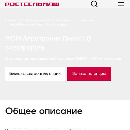
Главная
Точное земледелие
Системы автоуправления
РСМ Агротроник Пилот 1.0 электроруль
РСМ Агротроник Пилот 1.0
электроруль
Система автоуправления на основе ГНСС- и RTK-сигналов
Буклет электронных опций
Заявка на опцию
Общее описание