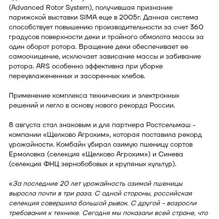
(Advanced Rotor System), получившая признание
парижской выставки SIMA еще в 2005г. Данная система
способствует повышению производительности за счет 360
градусов поверхности деки и тройного обмолота массы за
один оборот ротора. Вращение деки обеспечивает ее
самоочищение, исключает зависание массы и забивание
ротора. ARS особенно эффективна при уборке
переувлажененных и засоренных хлебов.
Применение комплекса технических и электронных
решений и легло в основу нового рекорда России.
8 августа стал знаковым и для партнера Ростсельмаш -
компании «Щелково Агрохим», которая поставила рекорд
урожайности. Комбайн убирал озимую пшеницу сортов
Ермоловка (селекция «Щелково Агрохим») и Синева
(селекция ФНЦ зернобобовых и крупяных культур).
«
За последние 20 лет урожайность озимой пшеницы
выросла почти в три раза. С одной стороны, российская
селекция совершила большой рывок. С другой - возросли
требования к технике. Сегодня мы показали всей стране, что