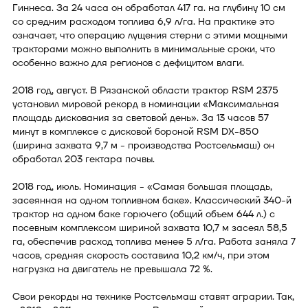
Гиннеса. За 24 часа он обработал 417 га. на глубину 10 см
со средним расходом топлива 6,9 л/га. На практике это
означает, что операцию лущения стерни с этими мощными
тракторами можно выполнить в минимальные сроки, что
особенно важно для регионов с дефицитом влаги.
2018 год, август. В Рязанской области трактор RSM 2375
установил мировой рекорд в номинации «Максимальная
площадь дискования за световой день». За 13 часов 57
минут в комплексе с дисковой бороной RSM DX-850
(ширина захвата 9,7 м - производства Ростсельмаш) он
обработал 203 гектара почвы.
2018 год, июль. Номинация - «Самая большая площадь,
засеянная на одном топливном баке». Классический 340-й
трактор на одном баке горючего (общий объем 644 л.) с
посевным комплексом шириной захвата 10,7 м засеял 58,5
га, обеспечив расход топлива менее 5 л/га. Работа заняла 7
часов, средняя скорость составила 10,2 км/ч, при этом
нагрузка на двигатель не превышала 72 %.
Свои рекорды на технике Ростсельмаш ставят аграрии. Так,