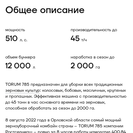
Общее описание
мощность
производительность до
510
45
л. с.
т/ч
объем бункера
наработка в сезон до
12 000
2 000
л
га
TORUM 785 предназначен для уборки всех традиционных
зерновых культур
: колосовых, бобовых, масличных, крупяных
и пропашных. Эффективная машина с производительностью
до 45 тонн в час основного времени на зерновых,
способная обработать за сезон до 2000 га.
8 августа 2022 года в Орловской области самый мощный
зерноуборочный комбайн страны – TORUM 785 компании
Ростсельмаш – ровно за 8 часов работы намолотил 400,84