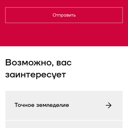
Отправить
Форма успешно
Возможно, вас
отправленаTEST
заинтересует
Точное земледелие