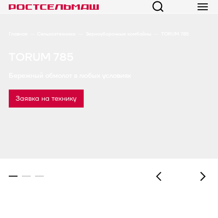
Главная
Сельхозтехника
Зерноуборочные комбайны
TORUM 785
TORUM 785
Бережный обмолот в любых условиях
Заявка на технику